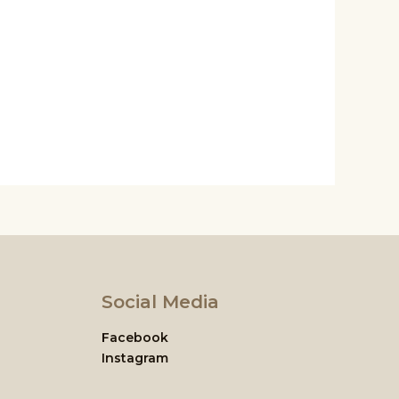
Le
prix
actuel
est :
د.ج 4.500,00.
Social Media
Facebook
Instagram