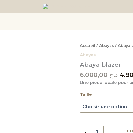
chercher
Le
quantité
Accueil
/
Abayas
/ Abaya 
de
prix
Abayas
Abaya
initi
blazer
Abaya blazer
était
6.000,00
د.ج
Une piece idéale pour un
Taille
C
-
+