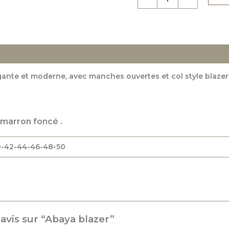
s
Avis (0)
gante et moderne, avec manches ouvertes et col style blazer, 
, marron foncé .
:40-42-44-46-48-50
 avis sur “Abaya blazer”