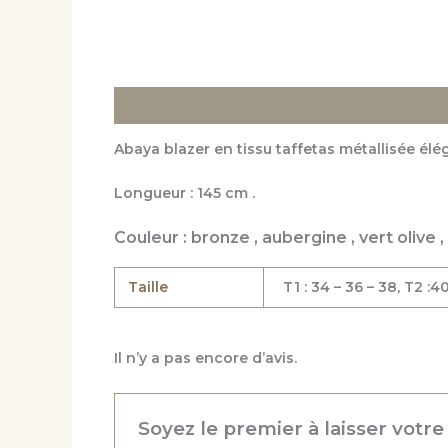
Description
Informations complémentaire
Abaya blazer en tissu taffetas métallisée élé
Longueur : 145 cm .
Couleur : bronze , aubergine , vert olive 
Taille
T1 : 34 – 36 – 38, T2 
Il n’y a pas encore d’avis.
Soyez le premier à laisser votre