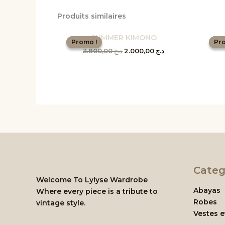
Produits similaires
Le
Le
SUMMER KIMONO
prix
prix
Promo !
Promo !
Pro
Pro
initial
actuel
3.800,00
د.ج
2.000,00
د.ج
était :
est :
د.ج 2.000,00.
د.ج 3.800,00.
Categ
Welcome To Lylyse Wardrobe
Abayas
Where every piece is a tribute to
Robes
vintage style.
Vestes 